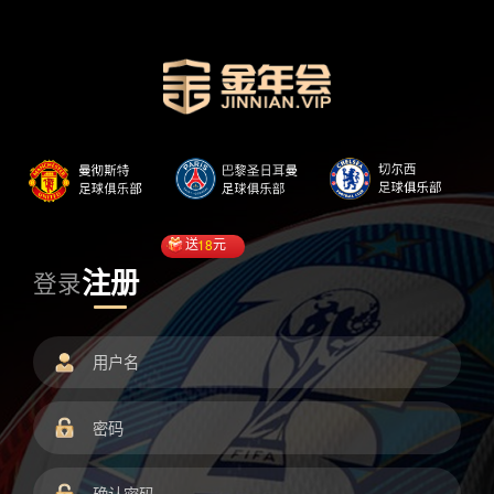
送
18
元
注册
登录