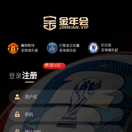
送
18
元
注册
登录