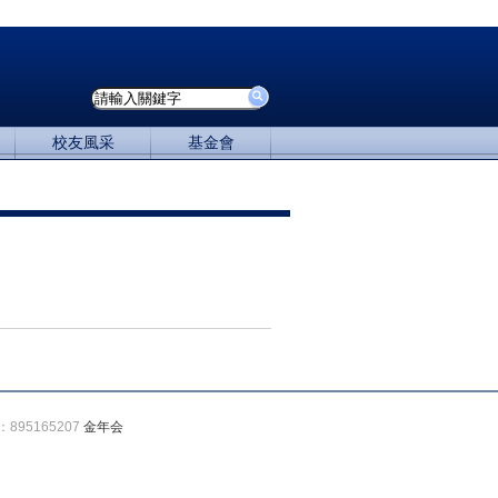
校友風采
基金會
895165207
金年会