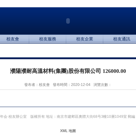
校友會
校友服務
校友企業
校友通訊
濮陽濮耐高溫材料(集團)股份有限公司 126000.00
發布者：校友會
發布時間：2020-12-04
浏覽次數：
2012 金年会·校友辦公室 版權所有 地址：南京市建邺區奧體大街68号3幢10層1049室 郵編：
XML 地圖